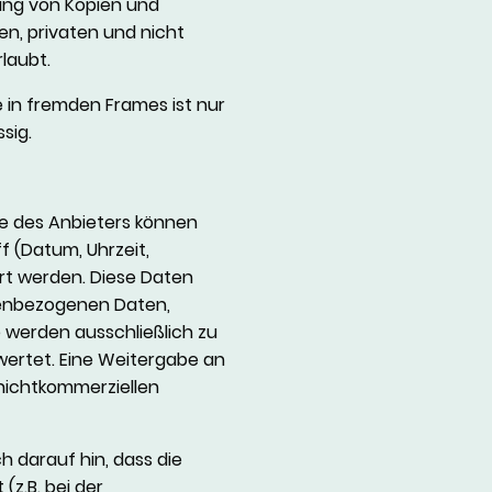
llung von Kopien und
en, privaten und nicht
laubt.
e in fremden Frames ist nur
ssig.
e des Anbieters können
f (Datum, Uhrzeit,
rt werden. Diese Daten
nenbezogenen Daten,
e werden ausschließlich zu
ertet. Eine Weitergabe an
 nichtkommerziellen
h darauf hin, dass die
(z.B. bei der