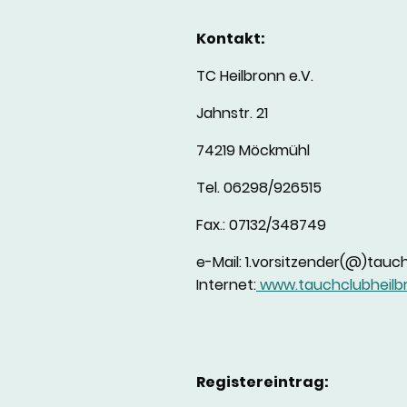
Kontakt:
TC Heilbronn e.V.
Jahnstr. 21
74219 Möckmühl
Tel. 06298/926515
Fax.: 07132/348749
e-Mail: 1.vorsitzender(@)tauc
Internet:
www.tauchclubheilb
Registereintrag: