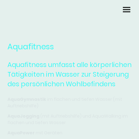
Aquafitness
Aquafitness umfasst alle körperlichen
Tätigkeiten im Wasser zur Steigerung
des persönlichen Wohlbefindens
AquaGymnastik
im flachen und tiefen Wasser (mit
Auftriebshilfe)
AquaJogging
(mit Auftriebshilfe) und AquaWalking im
flachen und tiefen Wasser
AquaPower
mit Geräten